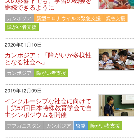
スの影響下でも、学習の機会を
継続できるように
カンボジア
新型コロナウイルス緊急支援
緊急支援
障がい者支援
2020年01月10日
カンボジア：「障がいが多様性
となる社会へ」
カンボジア
障がい者支援
2019年12月09日
インクルーシブな社会に向けて
｜第57回日本特殊教育学会で自
主シンポジウムを開催
アフガニスタン
カンボジア
啓発
障がい者支援