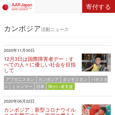
寄付する
カンボジア
活動ニュース
2020年11月30日
12月3日は国際障害者デー：す
べての人々に優しい社会を目指
して
アフガニスタン
カンボジア
タジキスタン
パキスタ
ン
ミャンマー
日本
障がい者支援
2020年06月22日
カンボジア：新型コロナウイル