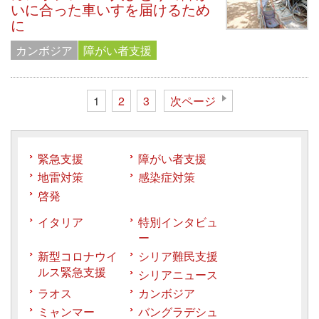
いに合った車いすを届けるため
に
カンボジア
障がい者支援
1
2
3
次ページ
緊急支援
障がい者支援
地雷対策
感染症対策
啓発
イタリア
特別インタビュ
ー
新型コロナウイ
シリア難民支援
ルス緊急支援
シリアニュース
ラオス
カンボジア
ミャンマー
バングラデシュ