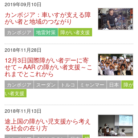
2019年09月10日
カンボジア：車いすが支える障
がい者と地域のつながり
カンボジア
地雷対策
障がい者支援
2018年11月28日
12月3日国際障がい者デーに寄
せて～AAR の障がい者支援～こ
れまでとこれから
カンボジア
スーダン
トルコ
ミャンマー
日本
障が
い者支援
2018年11月13日
途上国の障がい児支援から考え
る社会の在り方