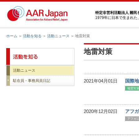
特定非営利活動法人 難民
1979年に日本で生まれ
ホーム
＞
活動を知る
＞
活動ニュース
＞ 地雷対策
地雷対策
活動ニュース
2021年04月01日
国際地
駐在員・事務局員日記
地雷対
2020年12月02日
アフガ
アフガ