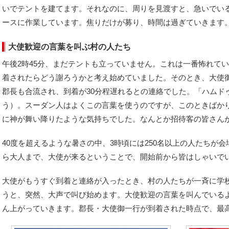
いでテントを建てます。それなのに、周りを見渡すと、急いでい
ースに作業しています。焦りだけが募り、時間は過ぎていきます
大使歓迎の言葉を叫ぶ村の人たち
午後2時45分、まだテントも立っていません。これは一番怖れて
着されたらどう謝ろうかと考え始めていました。そのとき、大使
郡長も合流され、到着が30分程遅れるとの連絡でした。「ハムドゥリ
う）。スーダン人はよくこの言葉を使うのですが、このときばか
に神が舞い降りたような気持ちでした。なんとか招待客の皆さん
40度を超えるような暑さの中、3時頃には250名以上の人たちが
ら大人まで、大使が来るということで、開始前から皆はしゃいで
大使がもうすぐ到着と連絡が入ったとき、村の人たちが一斉に学
うと、突然、大声で叫び始めます。大使歓迎の言葉を叫んでいる
ん上がっていきます。郡長・大使御一行が到着された時点で、最