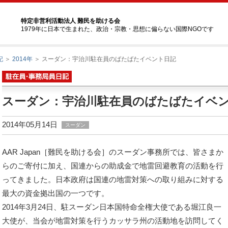
特定非営利活動法人 難民を助ける会
1979年に日本で生まれた、政治・宗教・思想に偏らない国際NGOです
記
＞
2014年
＞ スーダン：宇治川駐在員のばたばたイベント日記
スーダン：宇治川駐在員のばたばたイベ
2014年05月14日
スーダン
AAR Japan［難民を助ける会］のスーダン事務所では、皆さまか
らのご寄付に加え、国連からの助成金で地雷回避教育の活動を行
ってきました。日本政府は国連の地雷対策への取り組みに対する
最大の資金拠出国の一つです。
2014年3月24日、駐スーダン日本国特命全権大使である堀江良一
大使が、当会が地雷対策を行うカッサラ州の活動地を訪問してく