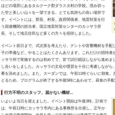
ほどの場所にあるタルクーク郡ダラスタ村の学校。澄み切っ
た空と美しい山々を一望できる、とても気持ちの良い場所で
す。イベントには、郡長、村長、政府関係者、地雷対策を行
う国連機関の担当者、国立地雷対策センターのカッサラ所
長、そして地元住民など多くの方々を招待しました。
イベント前日まで、式次第を考えたり、テントや音響機材を手配
子の準備など、やることはたくさんあります。これだけの招待者が
ッサラ州で実施するのは初めてで、皆で試行錯誤しながら進めま
し合いをしました。カッサラの文化や慣習を十分に考慮しながら
番を決めました。また、スーダンでは、午前11時ぐらいに朝食、
とるため、プログラムが終了する午後5時にあわせて、昼食の手
行方不明のスタッフ、届かない機材...
いよいよ当日を迎えました。イベント開始は午後3時。計画で
は、午前11時にカッサラ市内にある事務所を出発し、正午か
ら会場で準備開始。余裕を持って午後2時には準備完了の予定