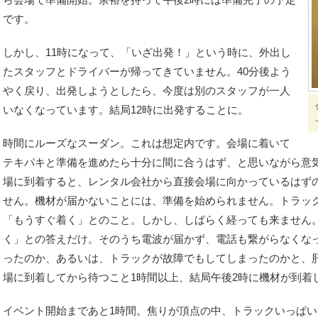
です。
しかし、11時になって、「いざ出発！」という時に、外出し
たスタッフとドライバーが帰ってきていません。40分後よう
やく戻り、出発しようとしたら、今度は別のスタッフが一人
いなくなっています。結局12時に出発することに。
時間にルーズなスーダン。これは想定内です。会場に着いて
テキパキと準備を進めたら十分に間に合うはず、と思いながら意
場に到着すると、レンタル会社から直接会場に向かっているはず
せん。機材が届かないことには、準備を始められません。トラッ
「もうすぐ着く」とのこと。しかし、しばらく経っても来ません
く」との答えだけ。そのうち電波が届かず、電話も繋がらなくな
ったのか、あるいは、トラックが故障でもしてしまったのかと、
場に到着してから待つこと1時間以上、結局午後2時に機材が到着
イベント開始まであと1時間。焦りが頂点の中、トラックいっぱ