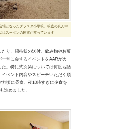
会場となったダラスタ小学校。校庭の真ん中
にはスーダンの国旗が立っています
したり、招待状の送付、飲み物やお菓
一堂に会するイベントをAARがカ
した。特に式次第については何度も話
、イベント内容やスピーチいただく順
夕方頃に昼食、夜10時すぎに夕食を
配も進めました。