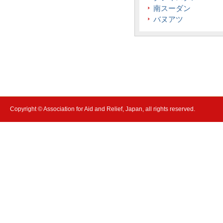
南スーダン
バヌアツ
Copyright © Association for Aid and Relief, Japan, all rights reserved.