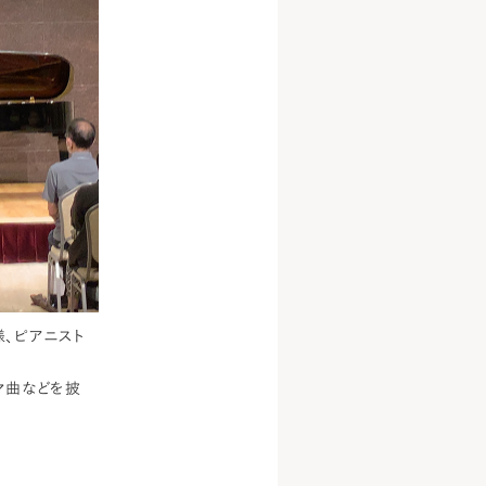
様、ピアニスト
マ曲などを披