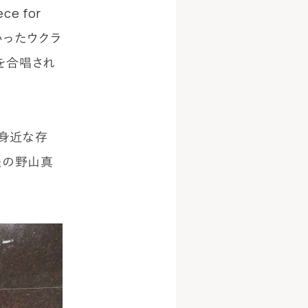
 for
いったウクラ
を合唱され
身近な存
表の野山真