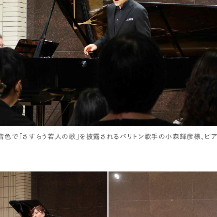
音色で「さすらう若人の歌」を披露されるバリトン歌手の小森輝彦様、ピ