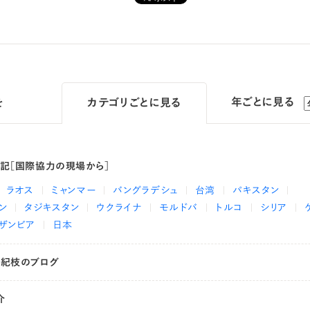
年ごとに見る
を
カテゴリ
ごとに見る
日記［国際協力の現場から］
ラオス
ミャンマー
バングラデシュ
台湾
パキスタン
ン
タジキスタン
ウクライナ
モルドバ
トルコ
シリア
ザンビア
日本
有紀枝のブログ
介