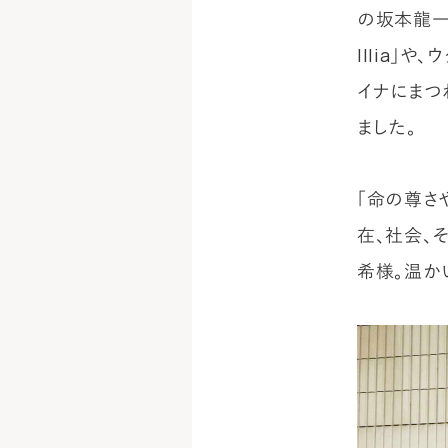
の坂本龍一
Illia
イナにまつ
ました。
「命の尊さ
在、社会、
希様。温か