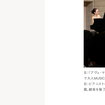
左：「アヴェ
で大人MUSI
右：ピアニス
露。観客を魅