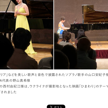
・マリア」などを美しい歌声と音色で披露されたソプラノ歌手の山口安紀子
CA代表の野山真希様
トの西村由紀江様は、ウクライナが撮影地となった映画「ひまわり」のテー
了されました