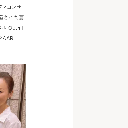
ティコンサ
置された募
 Op.4」
をAAR