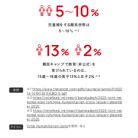
5
10
〜
%
児童婚をする難民世帯は
5〜10％
※2
13
2
%
%
難民キャンプで教育（非公式）を
受けられているのは、
15歳〜18歳の男子13%と女子2%
※3
※1
https://www.thelancet.com/pdfs/journals/langlo/PIIS22
参照
14-109X(20)30282-5.pdf
※2
https://reliefweb.int/report/bangladesh/2020-joint-res
ponse-plan-rohingya-humanitarian-crisis-january-decemb
er-2020
※3
https://reliefweb.int/report/bangladesh/2020-joint-res
ponse-plan-rohingya-humanitarian-crisis-january-decemb
er-2020
Ocha Humanitarian icons
を使用・加工
アイコン