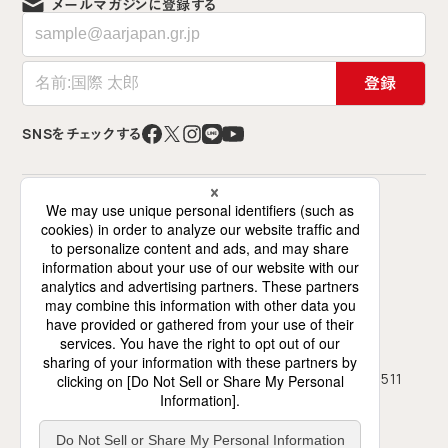
メールマガジンに登録する
登録
SNSをチェックする
特定非営利活動法人 難民を助ける会（AAR Japan）
〒141-0021 東京都品川区上大崎2-12-2
ミズホビル7階（交流スペースは6階）
0120-786-746
03-5423-4511
フリーダイヤル
TEL
03-5423-4450
FAX
月～土、10時～18時（日祝休み）
受付