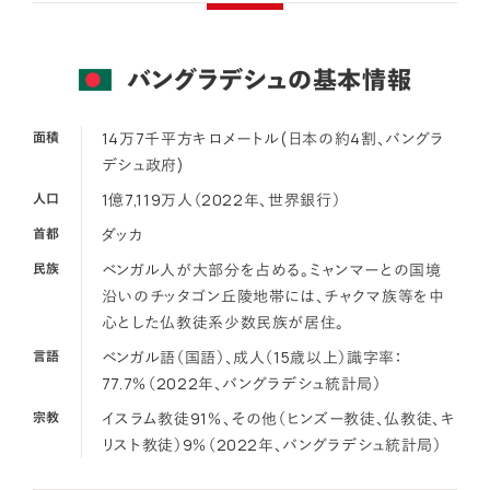
バングラデシュの基本情報
面積
14万7千平方キロメートル(日本の約4割、バングラ
デシュ政府)
人口
1億7,119万人（2022年、世界銀行）
首都
ダッカ
民族
ベンガル人が大部分を占める。ミャンマーとの国境
沿いのチッタゴン丘陵地帯には、チャクマ族等を中
心とした仏教徒系少数民族が居住。
言語
ベンガル語（国語）、成人（15歳以上）識字率：
77.7％（2022年、バングラデシュ統計局）
宗教
イスラム教徒91％、その他（ヒンズー教徒、仏教徒、キ
リスト教徒）9％（2022年、バングラデシュ統計局）