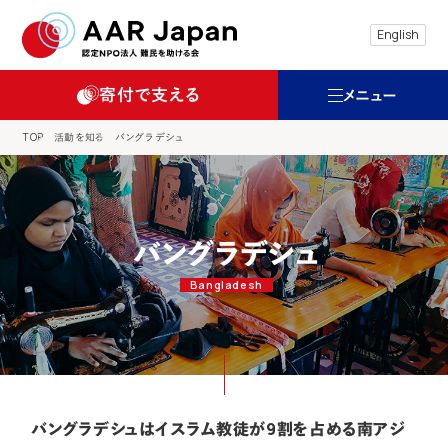
特定非営利活動法人 難民を助ける会（AAR
English
寄付で支える
メニュー
TOP
活動を知る
バングラデシュ
バングラデシュ
Bangladesh
バングラデシュはイスラム教徒が9割を占める南アジ