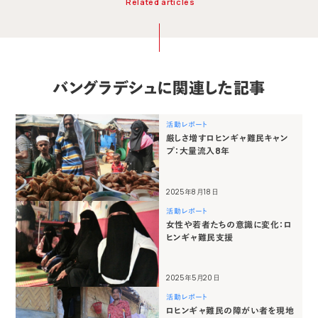
Related articles
バングラデシュに関連した記事
活動レポート
厳しさ増すロヒンギャ難民キャン
プ：大量流入8年
2025年8月18日
活動レポート
女性や若者たちの意識に変化：ロ
ヒンギャ難民支援
2025年5月20日
活動レポート
ロヒンギャ難民の障がい者を現地