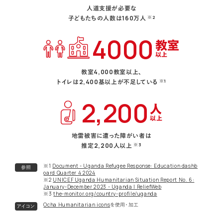
人道支援が必要な
子どもたちの人数は160万人
※2
4000
教室
以上
教室4,000教室以上、
トイレは2,400基以上が不足している
※1
2,200
人
以上
地雷被害に遭った障がい者は
推定2,200人以上
※3
※1
Document - Uganda Refugee Response: Education dashb
参照
oard Quarter 4 2024
※2
UNICEF Uganda Humanitarian Situation Report No. 6:
January-December 2023 - Uganda | ReliefWeb
※3
the-monitor.org/country-profile/uganda
Ocha Humanitarian icons
を使用・加工
アイコン