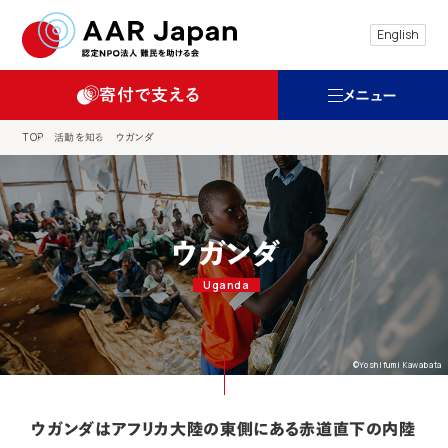
特定非営利活動法人 難民を助ける会（AAR
English
寄付で支える
メニュー
TOP
活動を知る
ウガンダ
ウガンダ
Uganda
©Yoshifumi Kawabata
ウガンダはアフリカ大陸の東側にある赤道直下の内陸