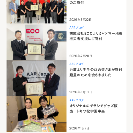
のご寄付
2026年5月22日
AARブログ
株式会社ECCよりミャンマー地震
被災者支援にご寄付
2026年4月20日
AARブログ
台湾より手手公益の皆さまが寄付
贈呈のため来会されました
2026年4月10日
AARブログ
オリジナルのチラシでグッズ販
売 トキワ松学園中高
2026年1月7日