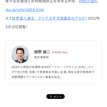
者の安全確保と即時戦闘停止を求める声明
http://zen-
iku.jp/info/4629.html
※3
世界盲人連合 アジア太平洋協議会のブログ
（2022年
5月10日閲覧）
紺野 誠二
KONNO Seiji
東京事務局
AARから英国の地雷除去NGO「ヘイロー・トラスト」に出向し、コソ
ボで８カ月間、地雷・不発弾除去作業に従事。現在は東京事務局で
地雷問題やアフガニスタン事業を担当。