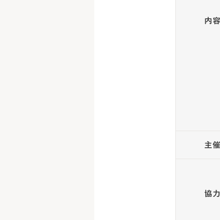
内
主
協