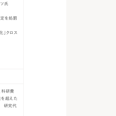
ソーソ氏
否定を処罰
化」クロス
）、科研費
族を超えた
0 研究代