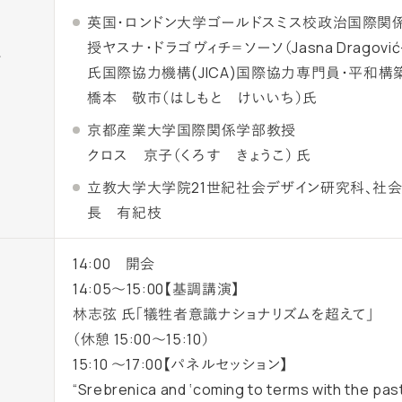
英国・ロンドン大学ゴールドスミス校政治国際関
授ヤスナ・ドラゴヴィチ＝ソーソ（Jasna Dragović-
師
氏国際協力機構(JICA)国際協力専門員・平和構
橋本 敬市（はしもと けいいち）氏
京都産業大学国際関係学部教授
クロス 京子（くろす きょうこ） 氏
立教大学大学院21世紀社会デザイン研究科、社
長 有紀枝
14:00 開会
14:05～15:00【基調講演】
林志弦 氏「犠牲者意識ナショナリズムを超えて」
（休憩 15:00～15:10）
15:10 ～17:00【パネルセッション】
“Srebrenica and ‘coming to terms with the past’