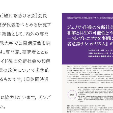
pan［難民を助ける会］会長
枝が代表をつとめる研究プ
の総括として、内外の専門
立教大学で公開講演会を開
す。専門家、研究者ととも
サイド後の分断社会の和解
憶の政治について多角的
るものです。（日英同時通
催に協力しています。ぜひご
い。