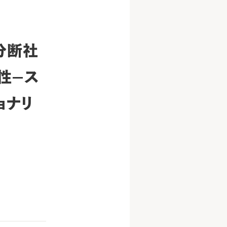
分断社
性—ス
ョナリ