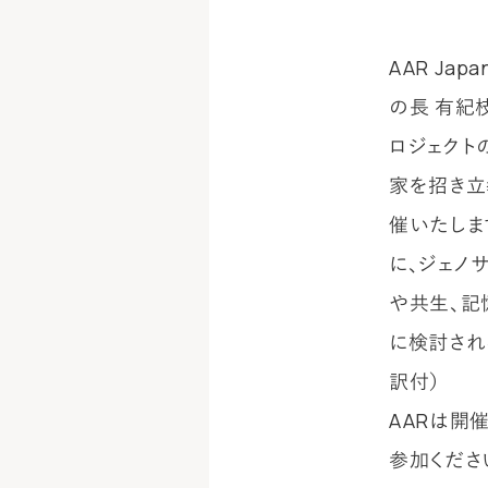
AAR Ja
の長 有紀
ロジェクト
家を招き
催いたしま
に、ジェノ
や共生、記
に検討され
訳付）
AARは開
参加くださ