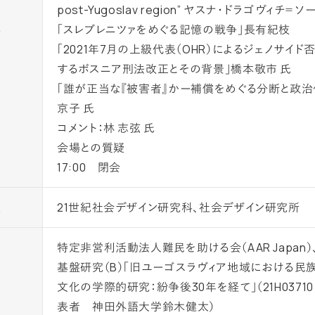
post-Yugoslav region” ヤスナ・ドラゴヴィチ＝
容
「スレブレニツァをめぐる記憶の戦争」長有紀枝
「2021年7月の上級代表（OHR）によるジェノサイド
するボスニア刑法改正とその背景」橋本敬市 氏
「誰が正当な『被害者』かー補償をめぐる分断と政治
京子 氏
コメント：林 志弦 氏
会場との質疑
17:00 閉会
催
21世紀社会デザイン研究科、社会デザイン研究所
特定非営利活動法人難民を助ける会（AAR Japan
基盤研究（B）「旧ユーゴスラヴィア地域における民
力
文化の学際的研究：紛争後30年を経て」（21H0371
表者 神田外語大学鈴木健太）