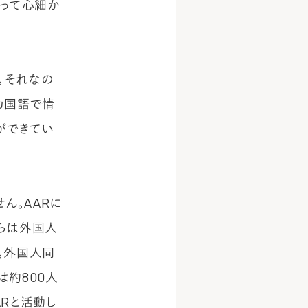
だって心細か
。それなの
カ国語で情
ができてい
ん。AARに
らは外国人
。外国人同
は約800人
Rと活動し