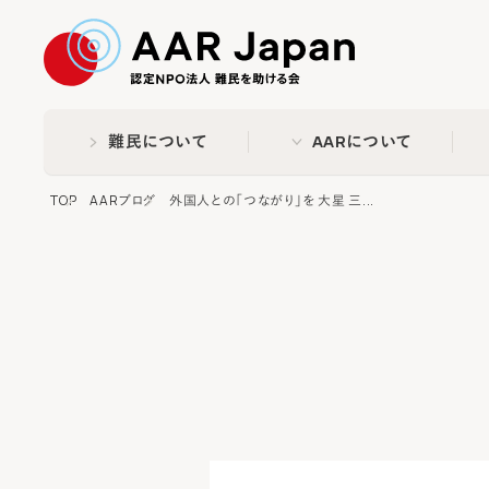
特定非営利活動法人 難民
難民について
AARについて
TOP
AARブログ
外国人との「つながり」を 大星 三...