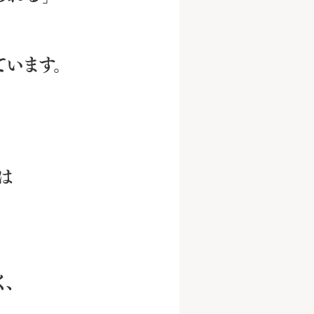
います。
は
、