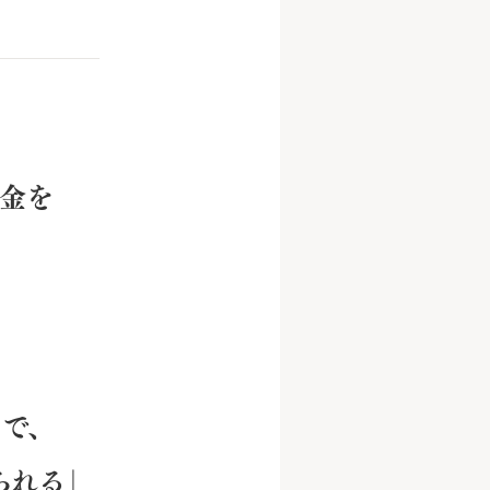
資金を
で、
られる」