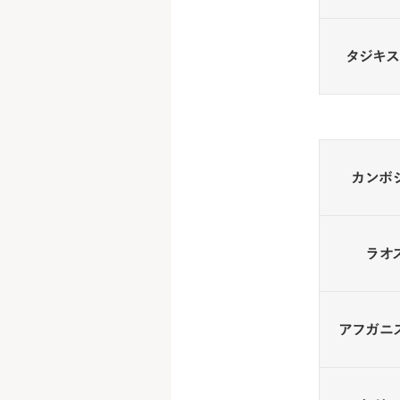
タジキス
カンボ
ラオ
アフガニ