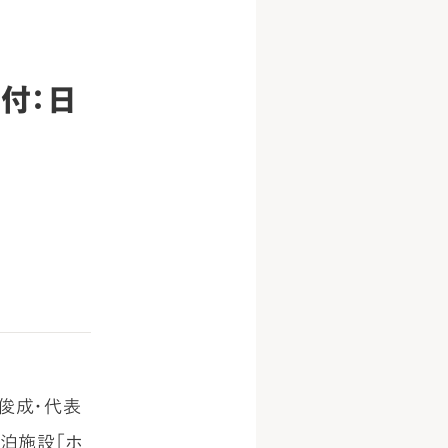
付：日
俊成・代表
泊施設「ホ