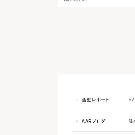
活動レポート
A
AARブログ
駐