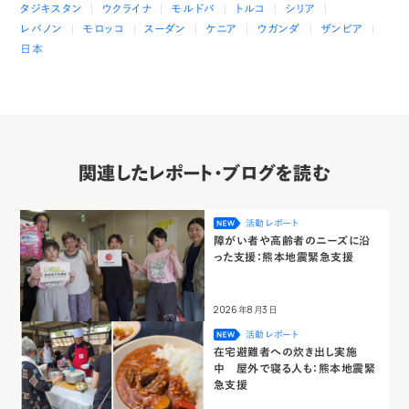
タジキスタン
ウクライナ
モルドバ
トルコ
シリア
レバノン
モロッコ
スーダン
ケニア
ウガンダ
ザンビア
日本
関連したレポート・ブログを読む
活動レポート
障がい者や高齢者のニーズに沿
った支援：熊本地震緊急支援
2026年8月3日
活動レポート
在宅避難者への炊き出し実施
中 屋外で寝る人も：熊本地震緊
急支援