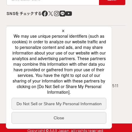
SNSをチェックする
特定非営利活動法人 難民を助ける会（AAR Japan）
〒141-0021 東京都品川区上大崎2-12-2
ミズホビル7階（交流スペースは6階）
0120-786-746
03-5423-4511
フリーダイヤル
TEL
03-5423-4450
FAX
月～土、10時～18時（日祝休み）
受付
地図・アクセス
プライバシーポリシー
Copyright © AAR Japan, all rights reserved.