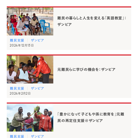
難民の暮らしと人生を変える「英語教室」：
ザンビア
難民支援
ザンビア
2024年12月13日
元難民らに学びの機会を：ザンビア
難民支援
ザンビア
2024年2月2日
「豊かになって子どもや孫に教育を」元難
民の再定住支援＠ザンビア
難民支援
ザンビア