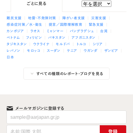
ごとに見る
難民支援
地雷・不発弾対策
障がい者支援
災害支援
感染症対策／水・衛生
提言／国際理解教育
緊急支援
カンボジア
ラオス
ミャンマー
バングラデシュ
台湾
ベトナム
フィリピン
パキスタン
アフガニスタン
タジキスタン
ウクライナ
モルドバ
トルコ
シリア
レバノン
モロッコ
スーダン
ケニア
ウガンダ
ザンビア
日本
すべての種類のレポート・ブログを見る
メールマガジンに登録する
登録