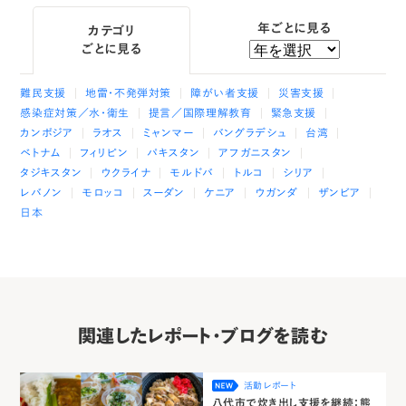
年ごとに見る
カテゴリ
ごとに見る
難民支援
地雷・不発弾対策
障がい者支援
災害支援
感染症対策／水・衛生
提言／国際理解教育
緊急支援
カンボジア
ラオス
ミャンマー
バングラデシュ
台湾
ベトナム
フィリピン
パキスタン
アフガニスタン
タジキスタン
ウクライナ
モルドバ
トルコ
シリア
レバノン
モロッコ
スーダン
ケニア
ウガンダ
ザンビア
日本
関連したレポート・ブログを読む
活動レポート
八代市で炊き出し支援を継続：熊