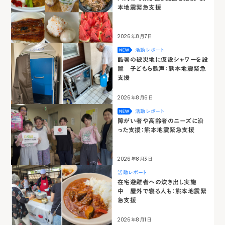
本地震緊急支援
2026年8月7日
活動レポート
酷暑の被災地に仮設シャワーを設
置 子どもら歓声：熊本地震緊急
支援
2026年8月6日
活動レポート
障がい者や高齢者のニーズに沿
った支援：熊本地震緊急支援
2026年8月3日
活動レポート
在宅避難者への炊き出し実施
中 屋外で寝る人も：熊本地震緊
急支援
2026年8月1日