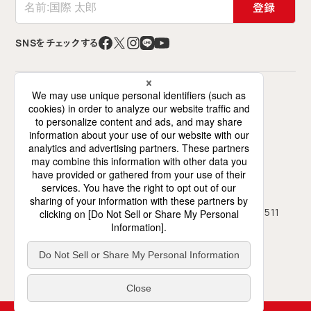
登録
SNSをチェックする
特定非営利活動法人 難民を助ける会（AAR Japan）
〒141-0021 東京都品川区上大崎2-12-2
ミズホビル7階（交流スペースは6階）
0120-786-746
03-5423-4511
フリーダイヤル
TEL
03-5423-4450
FAX
月～土、10時～18時（日祝休み）
受付
地図・アクセス
プライバシーポリシー