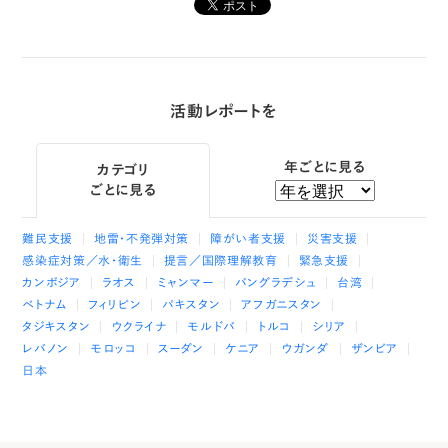
活動レポートを
年ごとに見る
カテゴリ
ごとに見る
難民支援
地雷・不発弾対策
障がい者支援
災害支援
感染症対策／水・衛生
提言／国際理解教育
緊急支援
カンボジア
ラオス
ミャンマー
バングラデシュ
台湾
ベトナム
フィリピン
パキスタン
アフガニスタン
タジキスタン
ウクライナ
モルドバ
トルコ
シリア
レバノン
モロッコ
スーダン
ケニア
ウガンダ
ザンビア
日本