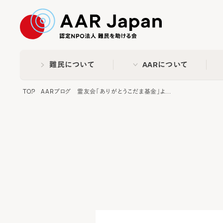
特定非営利活動法人 難民
難民について
AARについて
TOP
AARブログ
霊友会「ありがとうこだま基金」よ...