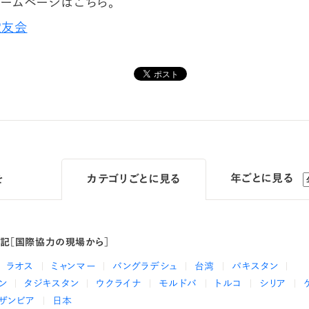
ームページはこちら。
霊友会
年ごとに見る
を
カテゴリ
ごとに見る
日記［国際協力の現場から］
ラオス
ミャンマー
バングラデシュ
台湾
パキスタン
ン
タジキスタン
ウクライナ
モルドバ
トルコ
シリア
ザンビア
日本