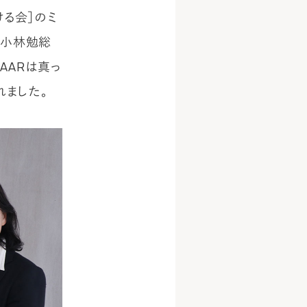
ける会］のミ
の小林勉総
AARは真っ
ました。