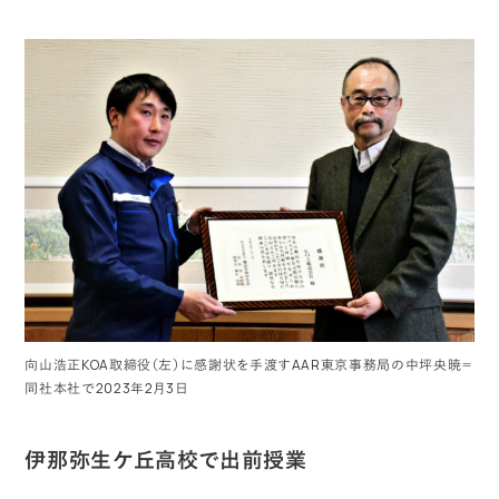
向山浩正KOA取締役（左）に感謝状を手渡すAAR東京事務局の中坪央暁＝
同社本社で2023年2月3日
伊那弥生ケ丘高校で出前授業