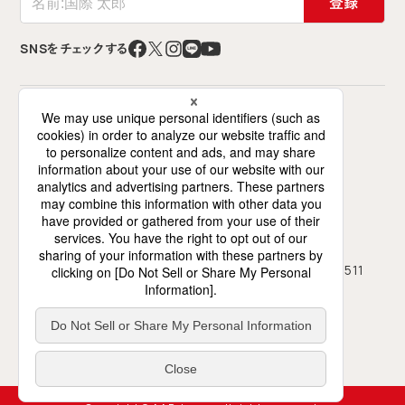
登録
SNSをチェックする
特定非営利活動法人 難民を助ける会（AAR Japan）
〒141-0021 東京都品川区上大崎2-12-2
ミズホビル7階（交流スペースは6階）
0120-786-746
03-5423-4511
フリーダイヤル
TEL
03-5423-4450
FAX
月～土、10時～18時（日祝休み）
受付
地図・アクセス
プライバシーポリシー