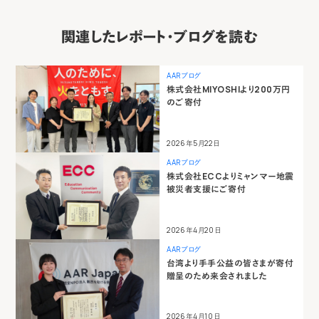
関連したレポート・ブログを読む
AARブログ
株式会社MIYOSHIより200万円
のご寄付
2026年5月22日
AARブログ
株式会社ECCよりミャンマー地震
被災者支援にご寄付
2026年4月20日
AARブログ
台湾より手手公益の皆さまが寄付
贈呈のため来会されました
2026年4月10日