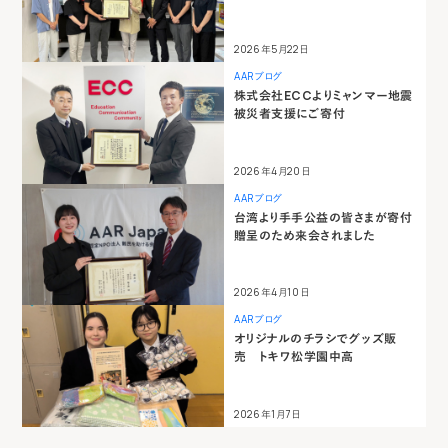
2026年5月22日
AARブログ
株式会社ECCよりミャンマー地震
被災者支援にご寄付
2026年4月20日
AARブログ
台湾より手手公益の皆さまが寄付
贈呈のため来会されました
2026年4月10日
AARブログ
オリジナルのチラシでグッズ販
売 トキワ松学園中高
2026年1月7日