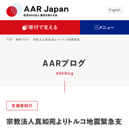
特定非営利活動法人 難民を助ける会（AAR
English
寄付で支える
メニュー
TOP
AARブログ
宗教法人真如苑よりトルコ地震緊急...
AARブログ
AAR Blog
支援者紹介
宗教法人真如苑よりトルコ地震緊急支