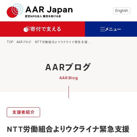
特定非営利活動法人 難民を助ける会（AAR
English
寄付で支える
メニュー
TOP
AARブログ
NTT労働組合よりウクライナ緊急支援...
AARブログ
AAR Blog
支援者紹介
NTT労働組合よりウクライナ緊急支援