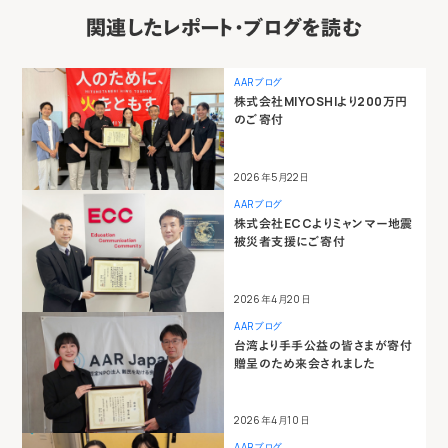
関連したレポート・ブログを読む
AARブログ
株式会社MIYOSHIより200万円
のご寄付
2026年5月22日
AARブログ
株式会社ECCよりミャンマー地震
被災者支援にご寄付
2026年4月20日
AARブログ
台湾より手手公益の皆さまが寄付
贈呈のため来会されました
2026年4月10日
AARブログ