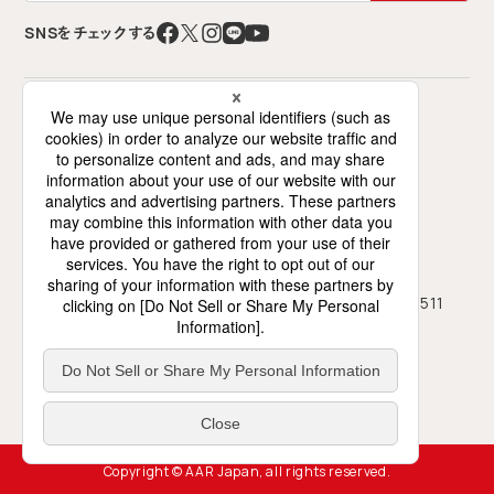
SNSをチェックする
特定非営利活動法人 難民を助ける会（AAR Japan）
〒141-0021 東京都品川区上大崎2-12-2
ミズホビル7階（交流スペースは6階）
0120-786-746
03-5423-4511
フリーダイヤル
TEL
03-5423-4450
FAX
月～土、10時～18時（日祝休み）
受付
地図・アクセス
プライバシーポリシー
Copyright © AAR Japan, all rights reserved.