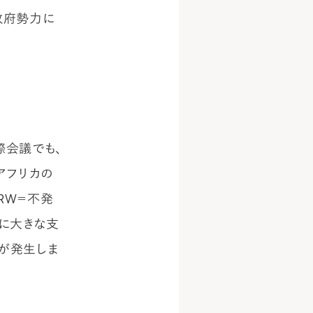
政府勢力に
際会議でも、
アフリカの
RW＝不発
に大きな支
故が発生しま