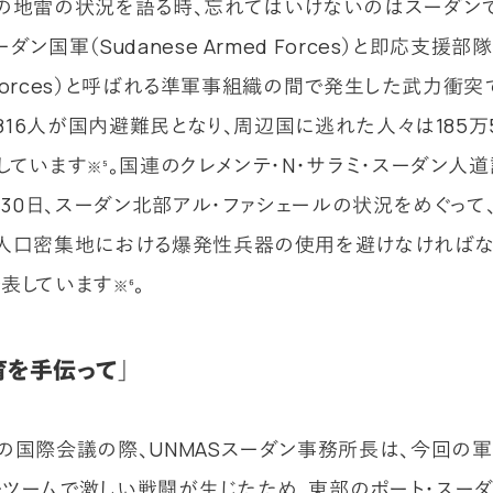
の地雷の状況を語る時、忘れてはいけないのはスーダンです
ダン国軍（Sudanese Armed Forces）と即応支援部隊（
t Forces）と呼ばれる準軍事組織の間で発生した武力衝突で
,816人が国内避難民となり、周辺国に逃れた人々は185万5
しています
。国連のクレメンテ・N・サラミ・スーダン人
※⁵
5月30日、スーダン北部アル・ファシェールの状況をめぐって
人口密集地における爆発性兵器の使用を避けなければな
表しています
。
※⁶
育を手伝って」
の国際会議の際、UNMASスーダン事務所長は、今回の
ツームで激しい戦闘が生じたため、東部のポート・スー