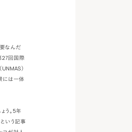
必要なんだ
第27回国際
NMAS）
景には一体
ょう。5年
」という記事