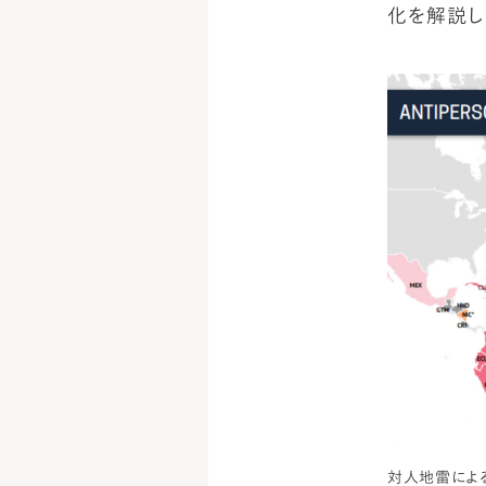
化を解説し
対人地雷によ