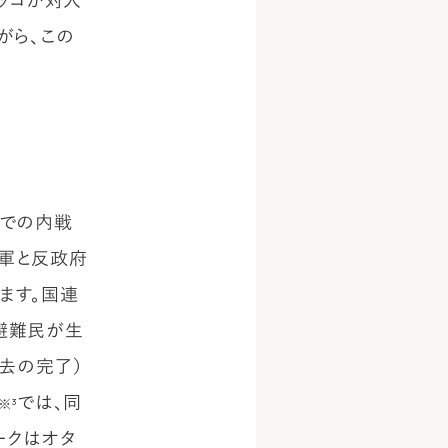
ロッコが対人
がら、この
クでの内戦
府軍と反政府
ます。国連
内避難民が生
除去の完了）
では、同
※³
ークはオタ