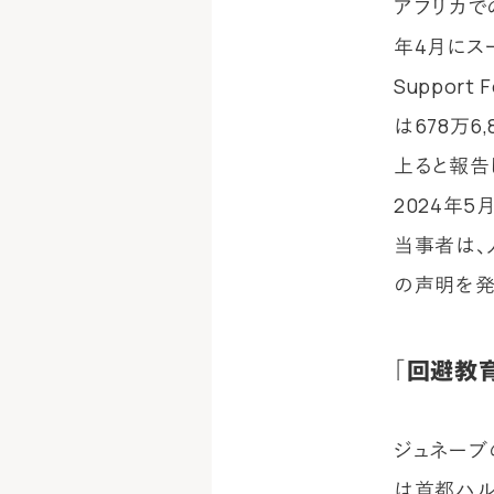
アフリカで
年4月にスー
Suppor
は678万6
上ると報告
2024年
当事者は、
の声明を発
「回避教
ジュネーブ
は首都ハル