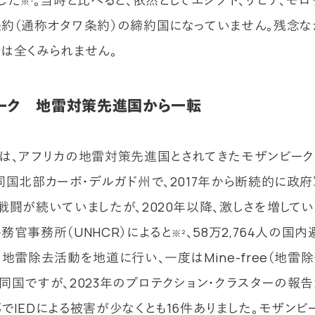
した
。当時と比べると、依然としてエジプト、リビア、モ
※¹
約（通称オタワ条約）の締約国になっていません。残念な
は全くみられません。
ーク 地雷対策先進国から一転
は、アフリカの地雷対策先進国とされてきたモザンビー
同国北部カーボ・デルガド州で、2017年から断続的に政
戦闘が続いていましたが、2020年以降、激しさを増してい
務官事務所（UNHCR）によると
、58万2,764人の国
※²
。地雷除去活動を地道に行い、一度はMine-free（地雷
同国ですが、2023年のプロテクション・クラスターの報告
でIEDによる被害が少なくとも16件ありました。モザンビ