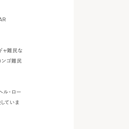
AR
ギャ難民な
コンゴ難民
ヘル・ロー
していま