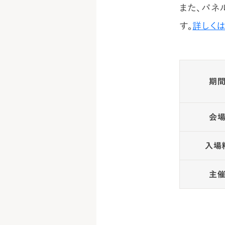
また、パネ
す。
詳しく
期
会
入場
主