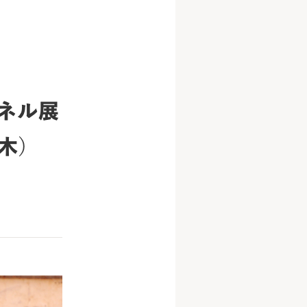
パネル展
木）