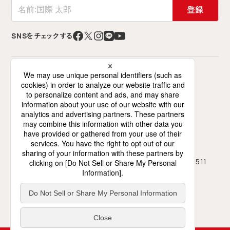
登録
SNSをチェックする
特定非営利活動法人 難民を助ける会（AAR Japan）
〒141-0021 東京都品川区上大崎2-12-2
ミズホビル7階（交流スペースは6階）
0120-786-746
03-5423-4511
フリーダイヤル
TEL
03-5423-4450
FAX
月～土、10時～18時（日祝休み）
受付
地図・アクセス
プライバシーポリシー