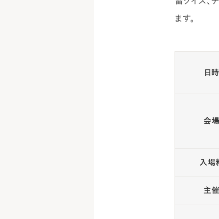
雷クイズ、
ます。
日
会
入場
主