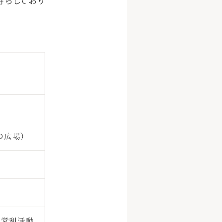
待ちしており
の広場）
非営利活動