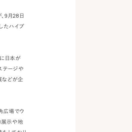
が、9月28日
立したハイブ
年に日本が
ステージや
展などが企
三角広場でウ
物展示や地