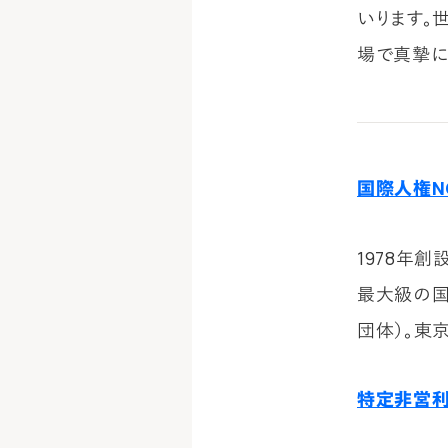
いります。
場で真摯に
国際人権N
1978年
最大級の国際
団体）。東京
特定非営利