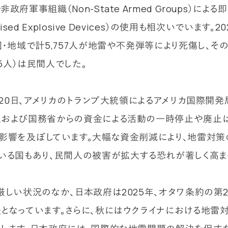
政府軍事組織（Non-State Armed Groups）によ
vised Explosive Devices）の使用も相次いでいます。
国・地域で計5,757人が地雷や不発弾等により死傷し、そ
335人）は民間人でした。
月20日、アメリカのトランプ大統領によるアメリカ国際開発局（
および国務省からの資金による活動の一時停止や廃止
影響を及ぼしています。大幅な資金削減により、地雷対
いる国もあり、民間人の被害が拡大する恐れが著しく高ま
厳しい状況のなか、日本政府は2025年、オタワ条約の第
となっています。さらに、秋にはウクライナにおける地雷