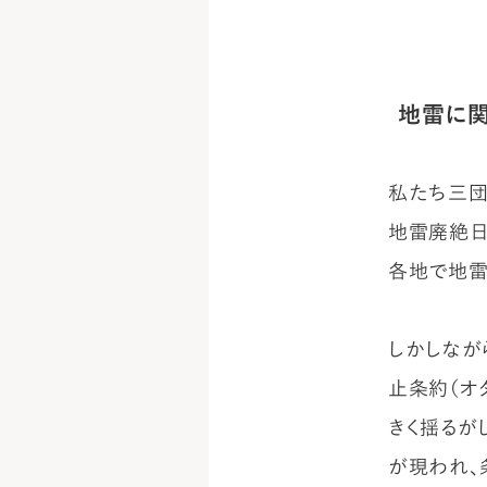
地雷に
私たち三団
地雷廃絶日
各地で地雷
しかしなが
止条約（オ
きく揺るが
が現われ、