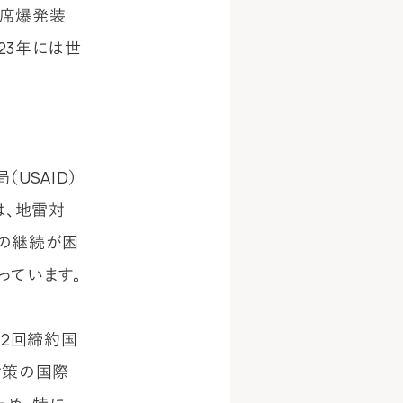
る即席爆発装
2023年には世
の
USAID）
は、地雷対
策の継続が困
っています。
22回締約国
対策の国際