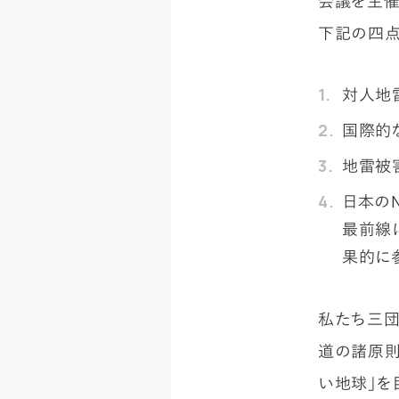
会議を主催
下記の四点
対人地
国際的
地雷被
日本の
最前線
果的に
私たち三団
道の諸原則
い地球」を