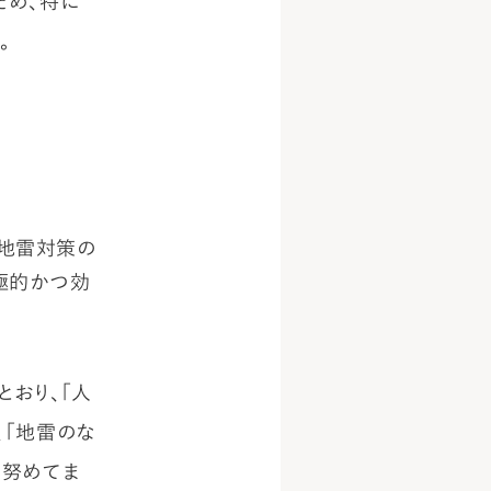
ため、特に
。
め地雷対策の
極的かつ効
おり、「人
、「地雷のな
に努めてま