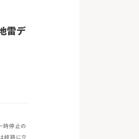
地雷デ
一時停止の
）は岐路に立