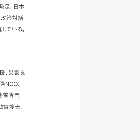
て発足。日本
す政策対話
している。
支援、災害支
際NGO。
の地雷専門
で地雷除去、