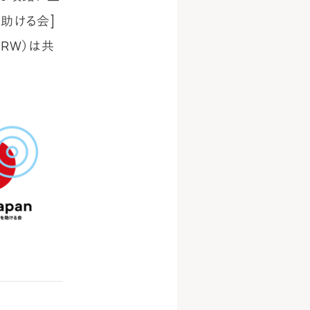
を助ける会]
HRW）は共