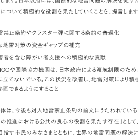
します。日本政府には、国際的な地雷問題の解決を促す
について積極的な役割を果たしていくことを、提言します
雷禁止条約やクラスター弾に関する条約の普遍化
な地雷対策の資金ギャップの補充
害者を含む障がい者支援への積極的な貢献
NGOや国際協力機関は、日本政府による渡航制限のた
に立てないでいる。この状況を改善し、地雷対策により積
参画できるようにすること
体は、今後も対人地雷禁止条約の前文にうたわれていると
の推進における公共の良心の役割を果たす存在」として
目指す市民のみなさまとともに、世界の地雷問題の解決