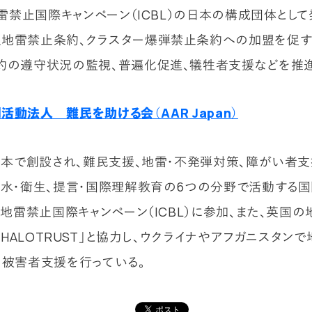
、地雷禁止国際キャンペーン（ICBL）の日本の構成団体とし
地雷禁止条約、クラスター爆弾禁止条約への加盟を促
約の遵守状況の監視、普遍化促進、犠牲者支援などを推進
活動法人 難民を助ける会（AAR Japan）
に日本で創設され、難民支援、地雷・不発弾対策、障がい者
/水・衛生、提言・国際理解教育の6つの分野で活動する国
から地雷禁止国際キャンペーン（ICBL）に参加、また、英国
E HALOTRUST」と協力し、ウクライナやアフガニスタン
、被害者支援を行っている。