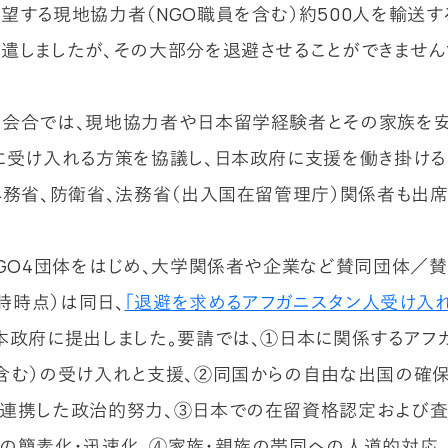
望する現地協力者（NGO職員を含む）約500人を輸送
遣しましたが、その大部分を退避させることができません
会合では、現地協力者や日本留学経験者とその家族を
に受け入れる方策を協議し、日本政府に支援を働き掛ける
外務省、防衛省、法務省（出入国在留管理庁）関係者も出席
NGO4団体をはじめ、大学関係者や企業など賛同団体／賛
0時時点）は同日、
「退避を求めるアフガニスタン人受け入
本政府に提出しました。要請では、①日本に関係するアフ
含む）の受け入れと支援、②同国からの自由な出国の確
連携した政治的努力、③日本での在留資格認定および査
の簡素化・迅速化、④家族・親族の帯同への人道的対応