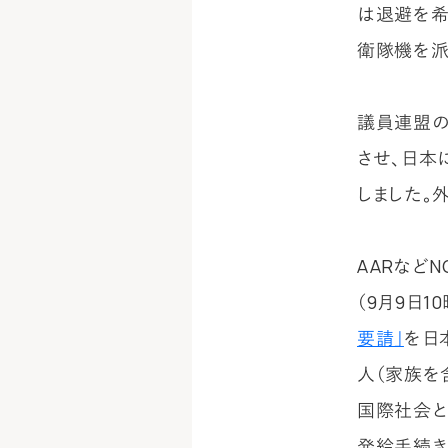
は退避を希
衛隊機を派
議員連盟の
させ、日本
しました。
AARなど
（9月9日1
要請」
を日
人（家族を
国際社会と
発給手続き