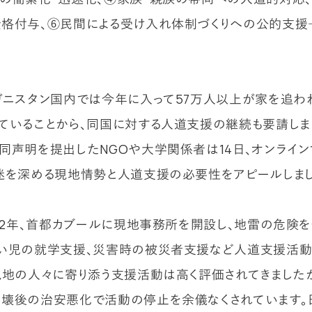
格付与、⑥民間による受け入れ体制づくりへの公的支援
ガニスタン国内では今年に入って57万人以上が家を追わ
ていることから、同国に対する人道支援の継続も要請しまし
同声明を提出したNGOや大学関係者は14日、オンライ
迷を深める現地情勢と人道支援の必要性をアピールしまし
002年、首都カブールに現地事務所を開設し、地雷の危険
い児の就学支援、災害時の被災者支援など人道支援活動
現地の人々に寄り添う支援活動は高く評価されてきましたが
壊後の治安悪化で活動の停止を余儀なくされています。