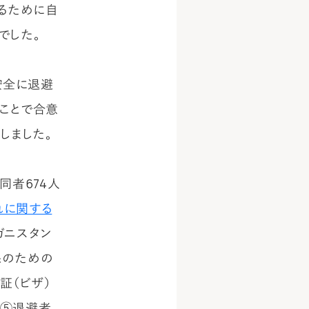
するために自
でした。
安全に退避
ことで合意
しました。
同者674人
れに関する
ガニスタン
保のための
証（ビザ）
、⑤退避者