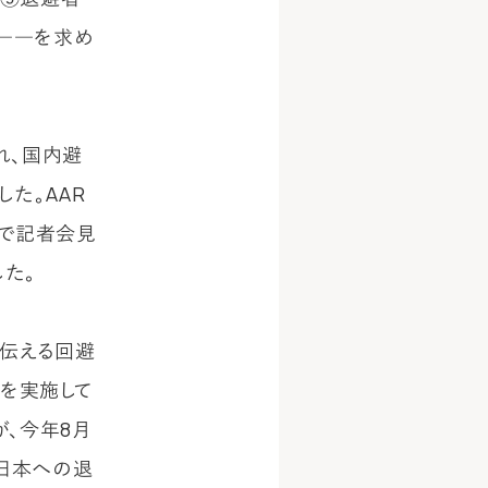
――を求め
れ、国内避
た。AAR
ンで記者会見
た。
を伝える回避
を実施して
、今年8月
日本への退