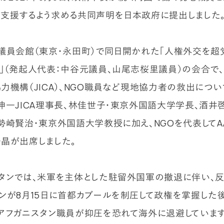
支援するよう求める共同声明を日本政府に提出しました
議員会館（東京・永田町）で同日開かれた「人権外交を超
」（発起人代表：中谷元議員、山尾志桜里議員）の会合で
力機構（JICA）、NGO職員など現地協力者の救出につ
伸一JICA理事長、林佳世子・東京外国語大学学⾧、酒井
勢崎賢治・東京外国語大学教授に加え、NGOを代表してA
晶が出席しました。
タンでは、米軍を主体とした駐留外国軍の撤退に伴い、
ンが8月15日に首都カブールを制圧して政権を掌握した
アフガニスタン職員が抑圧を恐れて海外に退避しています