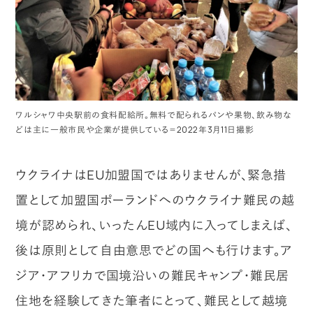
ワルシャワ中央駅前の食料配給所。無料で配られるパンや果物、飲み物な
どは主に一般市民や企業が提供している＝2022年3月11日撮影
ウクライナはEU加盟国ではありませんが、緊急措
置として加盟国ポーランドへのウクライナ難民の越
境が認められ、いったんEU域内に入ってしまえば、
後は原則として自由意思でどの国へも行けます。ア
ジア・アフリカで国境沿いの難民キャンプ・難民居
住地を経験してきた筆者にとって、難民として越境