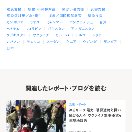
難民支援
地雷・不発弾対策
障がい者支援
災害支援
感染症対策／水・衛生
提言／国際理解教育
緊急支援
カンボジア
ラオス
ミャンマー
バングラデシュ
台湾
ベトナム
フィリピン
パキスタン
アフガニスタン
タジキスタン
ウクライナ
モルドバ
トルコ
シリア
レバノン
モロッコ
スーダン
ケニア
ウガンダ
ザンビア
日本
関連したレポート・ブログを読む
活動レポート
凍るキーウ 電力・暖房途絶え闘い
続ける人々：ウクライナ軍事侵攻4
年現地報告