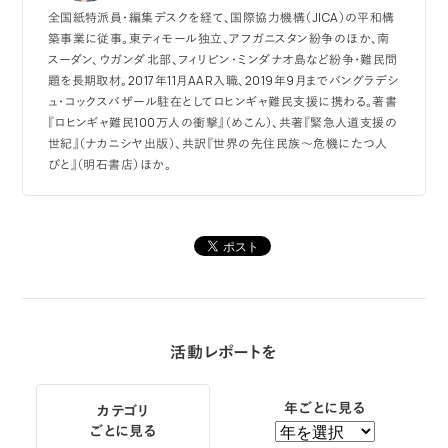
全国紙特派員・編集デスクを経て、国際協力機構（JICA）の平和構
築事業に従事。東ティモール独立、アフガニスタン紛争のほか、南
スーダン、ウガンダ北部、フィリピン・ミンダナオ島など紛争・難民問
題を長期取材。2017年11月AAR入職、2019年9月までバングラデシ
ュ・コックスバザール駐在としてロヒンギャ難民支援に携わる。著書
『ロヒンギャ難民100万人の衝撃』（めこん）、共著『緊急人道支援の
世紀』（ナカニシヤ出版）、共訳『世界の先住民族～危機にたつ人
びと』（明石書店）ほか。
活動レポートを
年ごとに見る
カテゴリ
ごとに見る