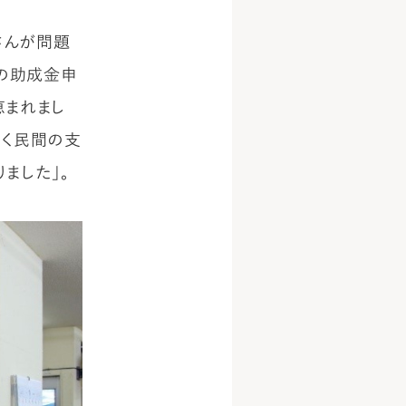
さんが問題
所の助成金申
恵まれまし
なく民間の支
ました」。