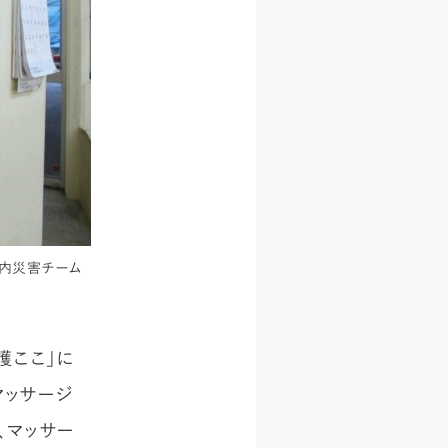
国内災害チーム
護ここ」に
マッサージ
、マッサー