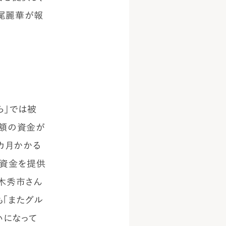
尾麗華が報
ら」では被
多額の資金が
カ月かかる
の資金を提供
木秀市さん
も「またグル
いになって