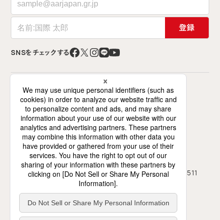
登録
SNSをチェックする
特定非営利活動法人 難民を助ける会（AAR Japan）
〒141-0021 東京都品川区上大崎2-12-2
ミズホビル7階（交流スペースは6階）
0120-786-746
03-5423-4511
フリーダイヤル
TEL
03-5423-4450
FAX
月～土、10時～18時（日祝休み）
受付
地図・アクセス
プライバシーポリシー