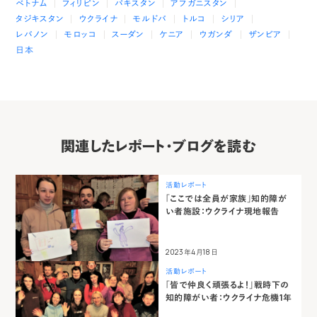
ベトナム
フィリピン
パキスタン
アフガニスタン
タジキスタン
ウクライナ
モルドバ
トルコ
シリア
レバノン
モロッコ
スーダン
ケニア
ウガンダ
ザンビア
日本
関連したレポート・ブログを読む
活動レポート
「ここでは全員が家族」知的障が
い者施設：ウクライナ現地報告
2023年4月18日
活動レポート
「皆で仲良く頑張るよ！」戦時下の
知的障がい者：ウクライナ危機1年