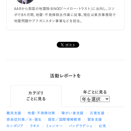
AARから英国の地雷除去NGO「ヘイロー・トラスト」に出向し、コソ
ボで８カ月間、地雷・不発弾除去作業に従事。現在は東京事務局で
地雷問題やアフガニスタン事業などを担当。
活動レポートを
年ごとに見る
カテゴリ
ごとに見る
難民支援
地雷・不発弾対策
障がい者支援
災害支援
感染症対策／水・衛生
提言／国際理解教育
緊急支援
カンボジア
ラオス
ミャンマー
バングラデシュ
台湾