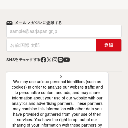
メールマガジンに登録する
登録
SNSをチェックする
特定非営利活動法人 難民を助ける会（AAR Japan）
〒141-0021 東京都品川区上大崎2-12-2
ミズホビル7階（交流スペースは6階）