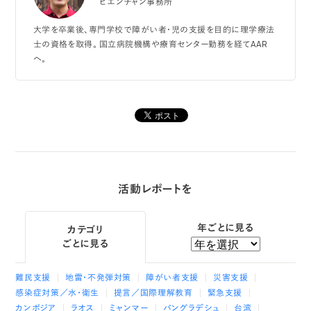
ビエンチャン事務所
大学を卒業後、専門学校で障がい者・児の支援を目的に理学療法
士の資格を取得。 国立病院機構や療育センター勤務を経てAAR
へ。
活動レポートを
年ごとに見る
カテゴリ
ごとに見る
難民支援
地雷・不発弾対策
障がい者支援
災害支援
感染症対策／水・衛生
提言／国際理解教育
緊急支援
カンボジア
ラオス
ミャンマー
バングラデシュ
台湾