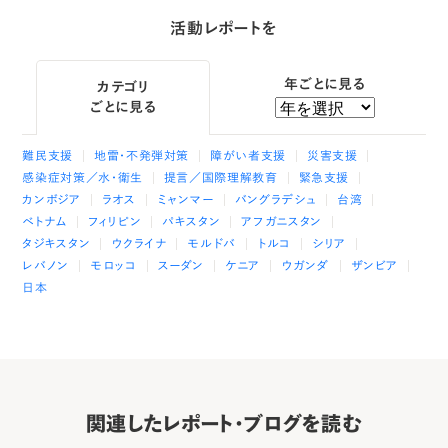
活動レポートを
年ごとに見る
カテゴリ
ごとに見る
難民支援
地雷・不発弾対策
障がい者支援
災害支援
感染症対策／水・衛生
提言／国際理解教育
緊急支援
カンボジア
ラオス
ミャンマー
バングラデシュ
台湾
ベトナム
フィリピン
パキスタン
アフガニスタン
タジキスタン
ウクライナ
モルドバ
トルコ
シリア
レバノン
モロッコ
スーダン
ケニア
ウガンダ
ザンビア
日本
関連したレポート・ブログを読む