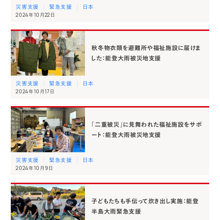
災害支援
緊急支援
日本
2024年10月22日
秋冬物衣類を避難所や福祉施設に届けま
した：能登大雨被災地支援
災害支援
緊急支援
日本
2024年10月17日
「二重被災」に見舞われた福祉施設をサポ
ート：能登大雨被災地支援
災害支援
緊急支援
日本
2024年10月9日
子どもたちも手伝って炊き出し実施：能登
半島大雨緊急支援