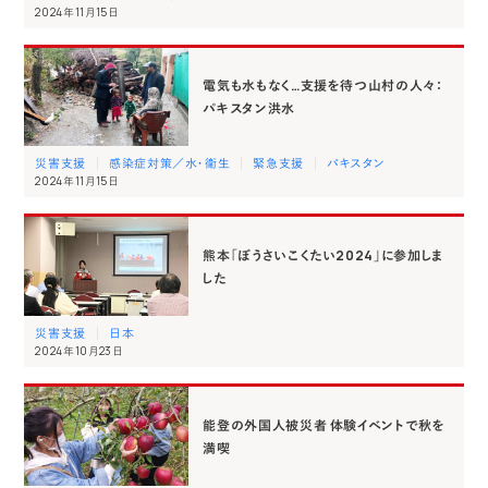
2024年11月15日
電気も水もなく…支援を待つ山村の人々：
パキスタン洪水
災害支援
感染症対策／水・衛生
緊急支援
パキスタン
2024年11月15日
熊本「ぼうさいこくたい2024」に参加しま
した
災害支援
日本
2024年10月23日
能登の外国人被災者 体験イベントで秋を
満喫