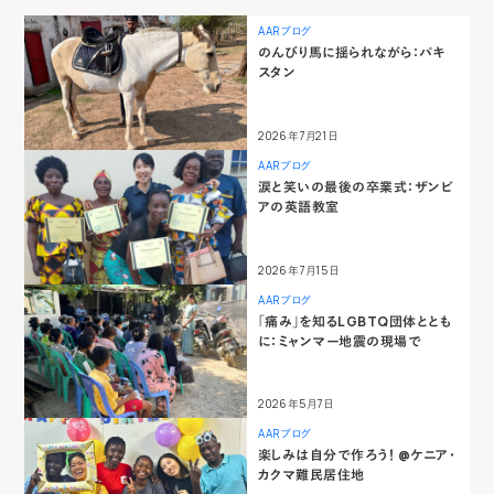
AARブログ
のんびり馬に揺られながら：パキ
スタン
2026年7月21日
AARブログ
涙と笑いの最後の卒業式：ザンビ
アの英語教室
2026年7月15日
AARブログ
「痛み」を知るLGBTQ団体ととも
に：ミャンマー地震の現場で
2026年5月7日
AARブログ
楽しみは自分で作ろう！ @ケニア・
カクマ難民居住地