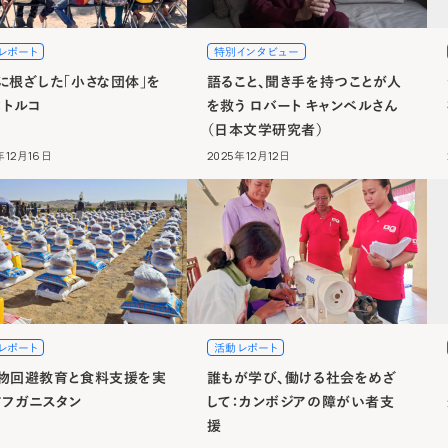
レポート
特別インタビュー
に根ざした「小さな団体」を
語ること、聞き手を持つことが人
：トルコ
を救う ロバート キャンベルさん
（日本文学研究者）
年12月16日
2025年12月12日
レポート
活動レポート
物回避教育と食料支援を実
誰もが学び、働ける社会をめざ
アフガニスタン
して：カンボジアの障がい者支
援