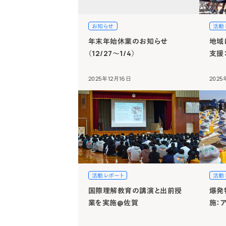
お知らせ
活動
年末年始休業のお知らせ
地域
（12/27～1/4）
支援
2025年12月16日
2025
活動レポート
活動
国際理解教育の講演と出前授
爆発
業を実施@佐賀
施：