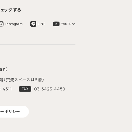
チェックする
Instagram
LINE
YouTube
an）
階（交流スペースは6階）
-4511
03-5423-4450
FAX
シーポリシー