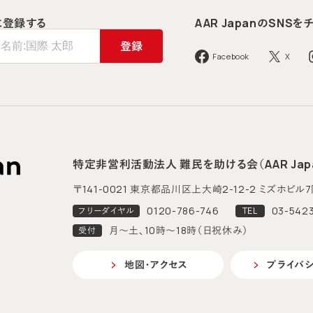
に登録する
AAR Japanの
SNSを
登録
Facebook
X
特定非営利活動法人 難民を助ける会（AAR Jap
〒141-0021 東京都品川区上大崎2-12-2
ミズホビル7
0120-786-746
03-5423
フリーダイヤル
TEL
月～土、10時～18時（日祝休み）
受付
地図・アクセス
プライバ