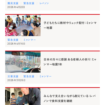
難民支援
緊急支援
レバノン
2026年4月22日
子どもたちに教材やリュック配付：ミャンマ
ー地震
緊急支援
ミャンマー
2026年4月16日
日本の方々に感謝 ある老婦人の祈り：ミャ
ンマー地震1年
災害支援
緊急支援
ミャンマー
2026年3月26日
みんなで支え合いながら耐えている：レバ
ノンで食料支援を継続